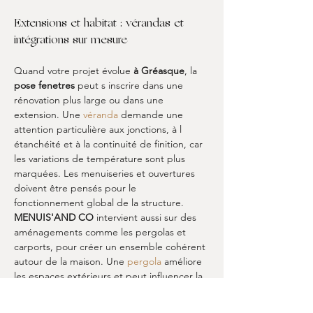
Extensions et habitat : vérandas et 
intégrations sur mesure
Quand votre projet évolue 
à Gréasque
, la 
pose fenetres
 peut s inscrire dans une 
rénovation plus large ou dans une 
extension. Une 
véranda
 demande une 
attention particulière aux jonctions, à l 
étanchéité et à la continuité de finition, car 
les variations de température sont plus 
marquées. Les menuiseries et ouvertures 
doivent être pensés pour le 
fonctionnement global de la structure. 
MENUIS'AND CO
 intervient aussi sur des 
aménagements comme les pergolas et 
carports, pour créer un ensemble cohérent 
autour de la maison. Une 
pergola
 améliore 
les espaces extérieurs et peut influencer la 
manière d utiliser les ouvertures. Un 
carport
 protège les accès et les véhicules, 