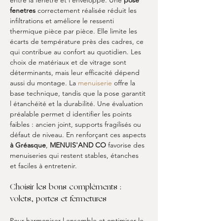
entre la fenêtre et l enveloppe. Une 
pose 
fenetres
 correctement réalisée réduit les 
infiltrations et améliore le ressenti 
thermique pièce par pièce. Elle limite les 
écarts de température près des cadres, ce 
qui contribue au confort au quotidien. Les 
choix de matériaux et de vitrage sont 
déterminants, mais leur efficacité dépend 
aussi du montage. La 
menuiserie
 offre la 
base technique, tandis que la pose garantit 
l étanchéité et la durabilité. Une évaluation 
préalable permet d identifier les points 
faibles : ancien joint, supports fragilisés ou 
défaut de niveau. En renforçant ces aspects 
à Gréasque
, 
MENUIS'AND CO
 favorise des 
menuiseries qui restent stables, étanches 
et faciles à entretenir.
Choisir les bons compléments : 
volets, portes et fermetures
Pour harmoniser l ensemble et optimiser le 