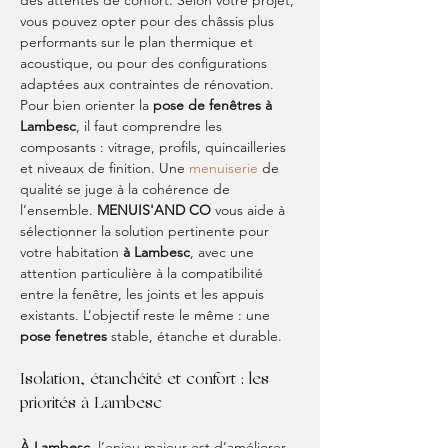
des attentes de confort. Selon votre projet, 
vous pouvez opter pour des châssis plus 
performants sur le plan thermique et 
acoustique, ou pour des configurations 
adaptées aux contraintes de rénovation. 
Pour bien orienter la 
pose de fenêtres à 
Lambesc
, il faut comprendre les 
composants : vitrage, profils, quincailleries 
et niveaux de finition. Une 
menuiserie
 de 
qualité se juge à la cohérence de 
l’ensemble. 
MENUIS'AND CO
 vous aide à 
sélectionner la solution pertinente pour 
votre habitation 
à Lambesc
, avec une 
attention particulière à la compatibilité 
entre la fenêtre, les joints et les appuis 
existants. L’objectif reste le même : une 
pose fenetres
 stable, étanche et durable.
Isolation, étanchéité et confort : les 
priorités à Lambesc
À Lambesc
, l’enjeu majeur est d’améliorer 