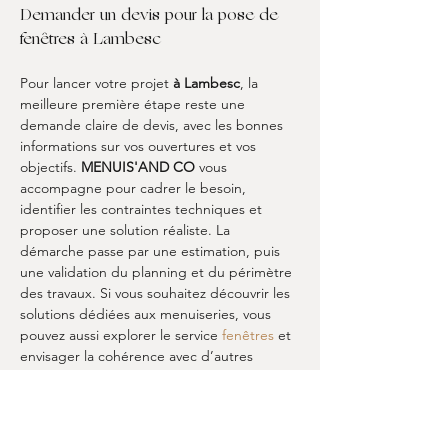
Demander un devis pour la pose de 
fenêtres à Lambesc
Pour lancer votre projet 
à Lambesc
, la 
meilleure première étape reste une 
demande claire de devis, avec les bonnes 
informations sur vos ouvertures et vos 
objectifs. 
MENUIS'AND CO
 vous 
accompagne pour cadrer le besoin, 
identifier les contraintes techniques et 
proposer une solution réaliste. La 
démarche passe par une estimation, puis 
une validation du planning et du périmètre 
des travaux. Si vous souhaitez découvrir les 
solutions dédiées aux menuiseries, vous 
pouvez aussi explorer le service 
fenêtres
 et 
envisager la cohérence avec d’autres 
prestations. Pour centraliser votre 
demande, une prise de contact organisée 
permet d’accélérer la préparation et de 
limiter les allers retours. Utilisez la page de 