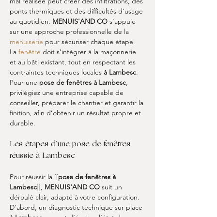
mal réalisée peut créer des infiltrations, des 
ponts thermiques et des difficultés d’usage 
au quotidien. 
MENUIS'AND CO
 s’appuie 
sur une approche professionnelle de la 
menuiserie
 pour sécuriser chaque étape. 
La 
fenêtre
 doit s’intégrer à la maçonnerie 
et au bâti existant, tout en respectant les 
contraintes techniques locales 
à Lambesc
. 
Pour une 
pose de fenêtres à Lambesc
, 
privilégiez une entreprise capable de 
conseiller, préparer le chantier et garantir la 
finition, afin d’obtenir un résultat propre et 
durable.
Les étapes d’une pose de fenêtres 
réussie à Lambesc
Pour réussir la [[
pose de fenêtres à 
Lambesc
]], 
MENUIS'AND CO
 suit un 
déroulé clair, adapté à votre configuration. 
D’abord, un diagnostic technique sur place 