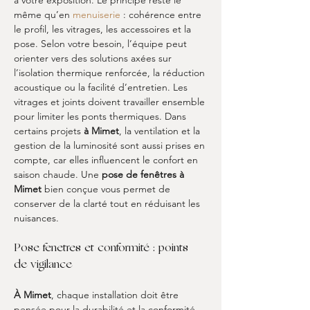
à votre exposition. Le principe reste le 
même qu’en 
menuiserie
 : cohérence entre 
le profil, les vitrages, les accessoires et la 
pose. Selon votre besoin, l’équipe peut 
orienter vers des solutions axées sur 
l’isolation thermique renforcée, la réduction 
acoustique ou la facilité d’entretien. Les 
vitrages et joints doivent travailler ensemble 
pour limiter les ponts thermiques. Dans 
certains projets 
à Mimet
, la ventilation et la 
gestion de la luminosité sont aussi prises en 
compte, car elles influencent le confort en 
saison chaude. Une 
pose de fenêtres à 
Mimet
 bien conçue vous permet de 
conserver de la clarté tout en réduisant les 
nuisances.
Pose fenetres et conformité : points 
de vigilance
À Mimet
, chaque installation doit être 
pensée pour la durabilité et la conformité 