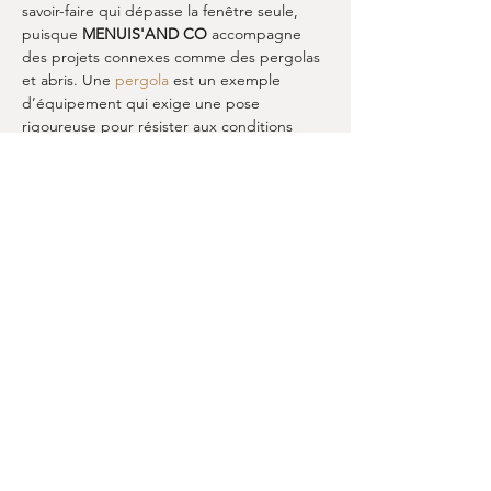
savoir-faire qui dépasse la fenêtre seule, 
puisque 
MENUIS'AND CO
 accompagne 
des projets connexes comme des pergolas 
et abris. Une 
pergola
 est un exemple 
d’équipement qui exige une pose 
rigoureuse pour résister aux conditions 
extérieures, tout comme les menuiseries en 
façade. Si votre projet implique aussi un 
stationnement protégé, un 
carport
 doit 
être pensé avec la même exigence de 
stabilité et de coordination. En combinant 
ces compétences, 
MENUIS'AND CO
rassure 
à Mimet
 et garantit un chantier 
organisé, du début à la fin.
Demander un devis à Mimet
À Mimet
, la meilleure façon d’évaluer votre 
projet de 
pose fenetres
 est de demander 
un devis avec une visite ou des éléments 
techniques adaptés. 
MENUIS'AND CO