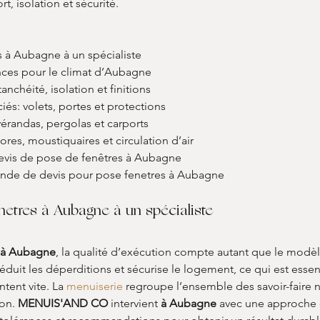
t, isolation et sécurité.
s à Aubagne à un spécialiste
nces pour le climat d’Aubagne
anchéité, isolation et finitions
és: volets, portes et protections
vérandas, pergolas et carports
tores, moustiquaires et circulation d’air
devis de pose de fenêtres à Aubagne
de de devis pour pose fenetres à Aubagne
netres à Aubagne à un spécialiste
 à Aubagne
, la qualité d’exécution compte autant que le modèl
, réduit les déperditions et sécurise le logement, ce qui est essen
tent vite. La 
menuiserie
 regroupe l’ensemble des savoir-faire né
on. 
MENUIS'AND CO
 intervient 
à Aubagne
 avec une approche 