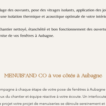
ge des ouvrants, pose des vitrages isolants, application des joi
une isolation thermique et acoustique optimale de votre intéri
antier nettoyé, étanchéité et bon fonctionnement des ouverture
remise de vos fenêtres à Aubagne.
MENUIS'AND CO à vos côtés à Aubagne
gne à chaque étape de votre pose de fenêtres à Aubagne : c
reux du chantier et équipe réactive à votre écoute. Un interlocut
 projet votre projet de menuiseries se déroule sereinement et 