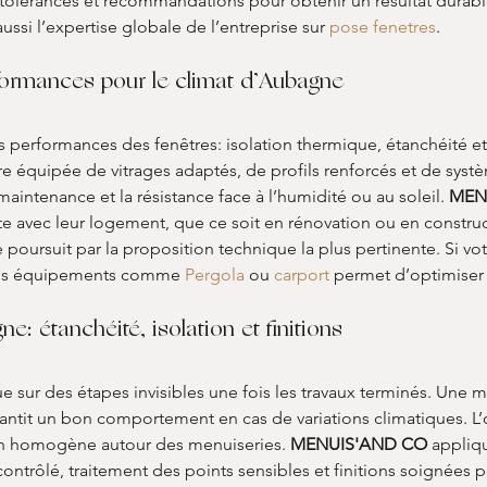
tolérances et recommandations pour obtenir un résultat durab
ssi l’expertise globale de l’entreprise sur 
pose fenetres
.
formances pour le climat d’Aubagne
s performances des fenêtres: isolation thermique, étanchéité et
re équipée de vitrages adaptés, de profils renforcés et de systèm
aintenance et la résistance face à l’humidité ou au soleil. 
MEN
nte avec leur logement, que ce soit en rénovation ou en const
se poursuit par la proposition technique la plus pertinente. Si vo
 des équipements comme 
Pergola
 ou 
carport
 permet d’optimiser
ne: étanchéité, isolation et finitions
ue sur des étapes invisibles une fois les travaux terminés. Une m
garantit un bon comportement en cas de variations climatiques. L’
ion homogène autour des menuiseries. 
MENUIS'AND CO
 appliq
ontrôlé, traitement des points sensibles et finitions soignées 