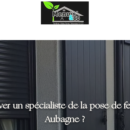
Fenêtres
Volets
Portes
Portail & clôtures
er un spécialiste de la pose de f
Aubagne ?