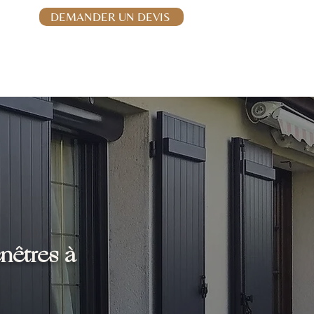
06.32.76.63.32
DEMANDER UN DEVIS
Stores & moustiquaires
Vérandas
Contact
enêtres à