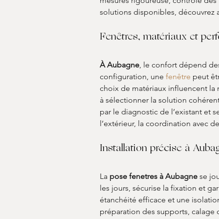
mesures rigoureuse, contrôle des 
solutions disponibles, découvrez au
Fenêtres, matériaux et per
À Aubagne
, le confort dépend de
configuration, une 
fenêtre
 peut êt
choix de matériaux influencent la m
à sélectionner la solution cohére
par le diagnostic de l’existant et 
l’extérieur, la coordination avec
Installation précise à Aubag
La 
pose fenetres
à Aubagne
 se jo
les jours, sécurise la fixation et 
étanchéité efficace et une isolat
préparation des supports, calage c