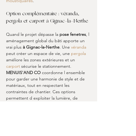
moustiquaires
.
Option complémentaire : véranda, 
pergola et carport à Gignac-la-Nerthe
Quand le projet dépasse la 
pose fenetres
, l 
aménagement global du bâti apporte un 
vrai plus 
à Gignac-la-Nerthe
. Une 
véranda
peut créer un espace de vie, une 
pergola
améliore les zones extérieures et un 
carport
 sécurise le stationnement. 
MENUIS'AND CO
 coordonne l ensemble 
pour garder une harmonie de style et de 
matériaux, tout en respectant les 
contraintes de chantier. Ces options 
permettent d exploiter la lumière, de 
structurer l extérieur et d améliorer le 
confort autour de la maison. Si votre projet 
inclut plusieurs chantiers, pensez à 
regrouper la réflexion dès le départ pour 
gagner en cohérence et en efficacité. Pour 