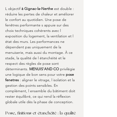
L objectif 
à Gignac-la-Nerthe
 est double : 
réduire les pertes de chaleur et améliorer 
le confort au quotidien. Une pose de 
fenêtres performante s appuie sur des 
choix techniques cohérents avec l 
exposition du logement, la ventilation et l 
état des murs. Les performances ne 
dépendent pas uniquement de la 
menuiserie, mais aussi du montage. À ce 
stade, la qualité de l étanchéité et le 
respect des règles de pose sont 
déterminants. 
MENUIS'AND CO
 privilégie 
une logique de bon sens pour votre 
pose 
fenetres
 : aligner le vitrage, l isolation et la 
gestion des points sensibles. En 
complément, l ensemble du bâtiment doit 
rester équilibré, ce qui rend la réflexion 
globale utile dès la phase de conception.
Pose, finitions et étanchéité : la qualité 