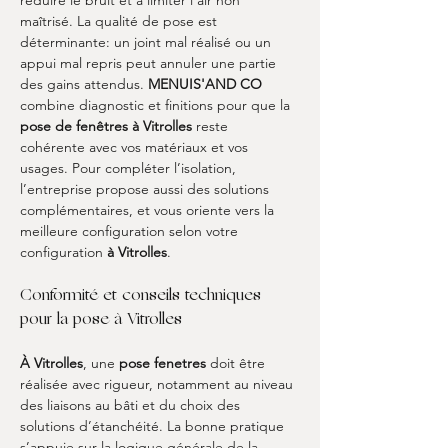
réduire le bruit et à limiter l’air non 
maîtrisé. La qualité de pose est 
déterminante: un joint mal réalisé ou un 
appui mal repris peut annuler une partie 
des gains attendus. 
MENUIS'AND CO
combine diagnostic et finitions pour que la 
pose de fenêtres à Vitrolles
 reste 
cohérente avec vos matériaux et vos 
usages. Pour compléter l’isolation, 
l’entreprise propose aussi des solutions 
complémentaires, et vous oriente vers la 
meilleure configuration selon votre 
configuration 
à Vitrolles
.
Conformité et conseils techniques 
pour la pose à Vitrolles
À Vitrolles
, une 
pose fenetres
 doit être 
réalisée avec rigueur, notamment au niveau 
des liaisons au bâti et du choix des 
solutions d’étanchéité. La bonne pratique 
s’appuie sur la logique générale de la 