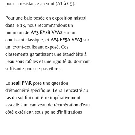
pour la résistance au vent (A1 à C5).
Pour une baie posée en exposition mistral 
dans le 13, nous recommandons un 
minimum de 
A*3 E*7B V*A2
 sur un 
coulissant classique, et 
A*4 E*9A V*A3
 sur 
un levant-coulissant exposé. Ces 
classements garantissent une étanchéité à 
l'eau sous rafales et une rigidité du dormant 
suffisante pour ne pas vibrer.
Le 
seuil PMR
 pose une question 
d'étanchéité spécifique. Le rail encastré au 
ras du sol fini doit être impérativement 
associé à un caniveau de récupération d'eau 
côté extérieur, sous peine d'infiltrations 
massives lors des épisodes méditerranéens 
d'automne où l'on peut recevoir 80 mm de 
pluie en deux heures.