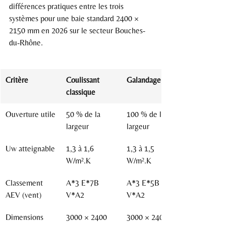
différences pratiques entre les trois 
systèmes pour une baie standard 2400 × 
2150 mm en 2026 sur le secteur Bouches-
du-Rhône.
Critère
Coulissant 
Galandage
classique
Ouverture utile
50 % de la 
100 % de la 
largeur
largeur
Uw atteignable
1,3 à 1,6 
1,3 à 1,5 
W/m².K
W/m².K
Classement 
A*3 E*7B 
A*3 E*5B 
AEV (vent)
V*A2
V*A2
Dimensions 
3000 × 2400 
3000 × 2400 