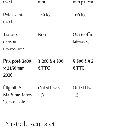
maxi
mm
mm par vantail
Poids vantail 
180 kg
160 kg
maxi
Travaux 
Non
Oui (coffres 
cloison 
latéraux)
nécessaires
Prix posé 2400 
3 200 à 4 800 
5 800 à 9 200 
× 2150 mm 
€ TTC
€ TTC
2026
Éligibilité 
Oui si Uw ≤ 
Oui si Uw ≤ 
MaPrimeRénov
1,3
1,3
' geste isolé
Mistral, seuils et 