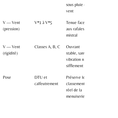
sous pluie et 
vent
V — Vent 
V*1 à V*5
Tenue face 
(pression)
aux rafales de 
mistral
V — Vent 
Classes A, B, C
Ouvrant 
(rigidité)
stable, sans 
vibration ni 
sifflement
Pose
DTU et 
Préserve le 
calfeutrement
classement 
réel de la 
menuiserie
Témoignage client à 