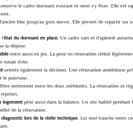
conserve le cadre dormant existant et vient s'y fixer. Elle est r
ment.
e l'ancien bloc jusqu'au gros œuvre. Elle permet de repartir sur 
l'
état du dormant en place
. Un cadre sain et d'aplomb autorise
e la dépose.
nible
 entre aussi en jeu. La pose en rénovation réduit légèrement
e totale évite.
sé
 oriente également la décision. Une rénovation ambitieuse priv
t le pourtour.
iffère nettement entre les deux méthodes. La rénovation se règl
reprises.
du logement
 pèse aussi dans la balance. Un site habité pendant 
pidité de la rénovation.
 
diagnostic lors de la visite technique
. Lui seul tranche entre co
ant.