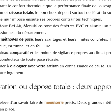
tant le confort thermique que la performance finale de l'ouvrag
on et 
dépose totale
, le bon choix dépend surtout de l'état du su
e mur impose ensuite ses propres contraintes techniques.
Bouc Bel Air, 
Menuis' co
 pose des fenêtres PVC et aluminium p
fessionnels du département.
 
méthodes de pose
, leurs avantages et leurs limites concrètes. Il
que, en tunnel et en feuillure.
bleau comparatif
 et les points de vigilance propres au climat pr
l conducteur de toute pose réussie.
ider à 
dialoguer avec votre artisan
 en connaissance de cause. U
otre logement.
vation ou dépose totale : deux appr
lève d'un savoir-faire de 
menuiserie
 précis. Deux grandes mét
en place.