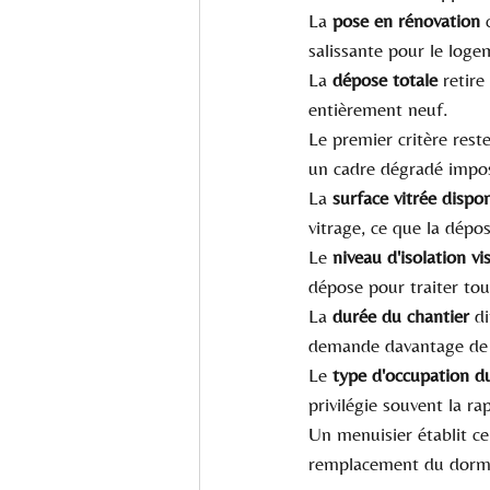
La 
pose en rénovation
 
salissante pour le loge
La 
dépose totale
 retir
entièrement neuf.
Le premier critère reste 
un cadre dégradé impos
La 
surface vitrée dispo
vitrage, ce que la dépos
Le 
niveau d'isolation vi
dépose pour traiter tou
La 
durée du chantier
 d
demande davantage de 
Le 
type d'occupation 
privilégie souvent la ra
Un menuisier établit ce
remplacement du dorm