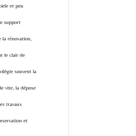
apide et peu 
un support 
 la rénovation, 
 le clair de 
ilégie souvent la 
e vite, la dépose 
les travaux 
nservation et 