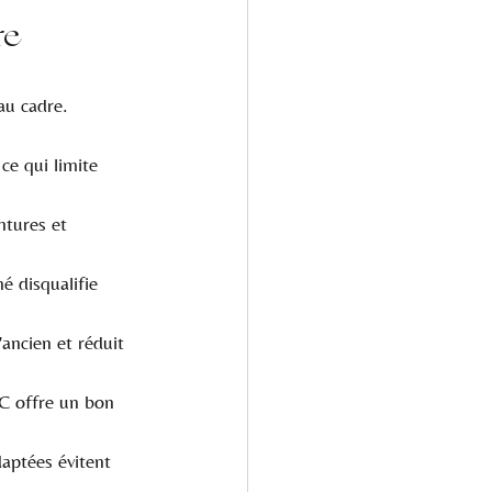
re
au cadre. 
ce qui limite 
ntures et 
é disqualifie 
ancien et réduit 
C offre un bon 
daptées évitent 