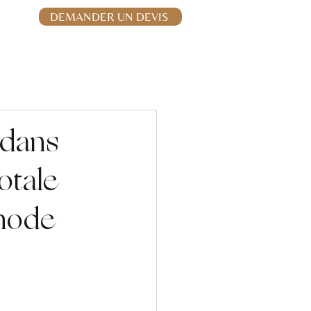
06.32.76.63.32
DEMANDER UN DEVIS
Stores & moustiquaires
Vérandas
Contact
 dans
otale
thode