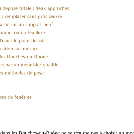
u dépose totale : deux approches
n : remplacer sans gros œuvre
partir sur un support neuf
tunnel ou en feuillure
l'eau : le point décisif
rication sur-mesure
t des Bouches-du-Rhône
res par un menuisier qualifié
des méthodes de pose
ose de fenêtres
dans les Bouches-du-Rhône ne se résume pas à choisir un mod