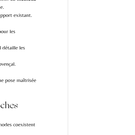
e.
pport existant. 
our les 
 détaille les 
ovençal. 
ne pose maîtrisée 
oches
hodes coexistent 