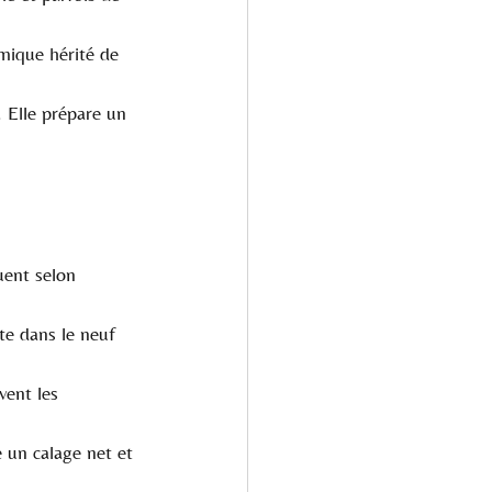
mique hérité de 
. Elle prépare un 
uent selon 
te dans le neuf 
vent les 
e un calage net et 