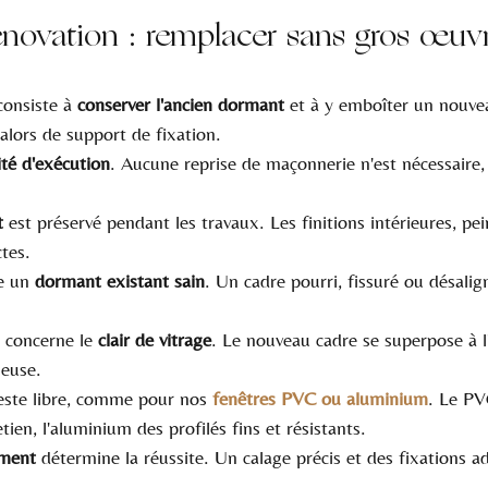
énovation : remplacer sans gros œuv
onsiste à 
conserver l'ancien dormant
 et à y emboîter un nouve
 alors de support de fixation.
ité d'exécution
. Aucune reprise de maçonnerie n'est nécessaire, 
t
 est préservé pendant les travaux. Les finitions intérieures, pei
ctes.
e un 
dormant existant sain
. Un cadre pourri, fissuré ou désalign
 concerne le 
clair de vitrage
. Le nouveau cadre se superpose à l'
neuse.
este libre, comme pour nos 
fenêtres PVC ou aluminium
. Le PV
etien, l'aluminium des profilés fins et résistants.
ement
 détermine la réussite. Un calage précis et des fixations a