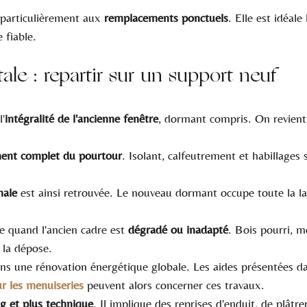
 particulièrement aux 
remplacements ponctuels
. Elle est idéale
 fiable.
ale : repartir sur un support neuf
l'
intégralité de l'ancienne fenêtre
, dormant compris. On revient 
ment complet du pourtour
. Isolant, calfeutrement et habillages 
male
 est ainsi retrouvée. Le nouveau dormant occupe toute la la
 quand l'ancien cadre est 
dégradé ou inadapté
. Bois pourri, m
 la dépose.
dans une rénovation énergétique globale. Les aides présentées da
 les menuiseries
 peuvent alors concerner ces travaux.
g et plus technique
. Il implique des reprises d'enduit, de plâtre