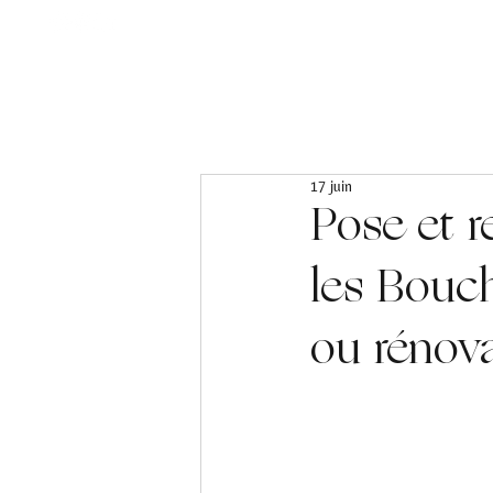
Accueil
À propos
Pergolas & Carports
17 juin
Pose et 
les Bouc
ou rénova