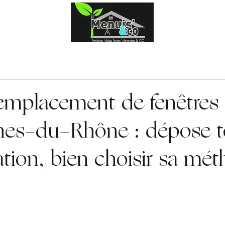
Fenêtres
Volets
Portes
Portail & clôtures
remplacement de fenêtres
hes-du-Rhône : dépose t
tion, bien choisir sa mé