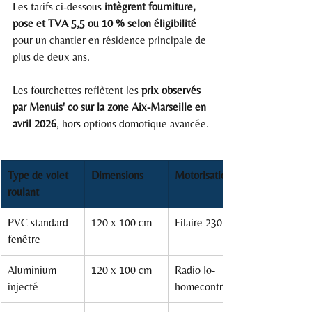
Les tarifs ci-dessous 
intègrent fourniture, 
pose et TVA 5,5 ou 10 % selon éligibilité
pour un chantier en résidence principale de 
plus de deux ans.
Les fourchettes reflètent les 
prix observés 
par Menuis' co sur la zone Aix-Marseille en 
avril 2026
, hors options domotique avancée.
Type de volet 
Dimensions
Motorisation
roulant
PVC standard 
120 x 100 cm
Filaire 230 V
fenêtre
Aluminium 
120 x 100 cm
Radio Io-
injecté
homecontrol