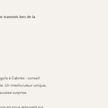
n transmis lors de la
ola à Cabriès : conseil
te. Un interlocuteur unique,
uvaise surprise.
lence en nous appuyant sur