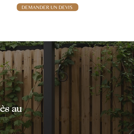
06.32.76.63.32
DEMANDER UN DEVIS
Stores & moustiquaires
Vérandas
Contact
iès au