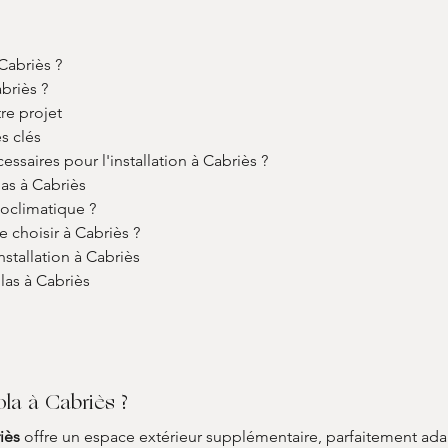
Cabriès ?
briès ?
re projet
es clés
essaires pour l'installation à Cabriès ?
las à Cabriès
ioclimatique ?
e choisir à Cabriès ?
stallation à Cabriès
las à Cabriès
ola à Cabriès ?
iès
 offre un espace extérieur supplémentaire, parfaitement adap