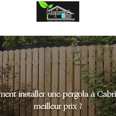
Fenêtres
Volets
Portes
Portail & clôtures
nt installer une pergola à Cabr
meilleur prix ?