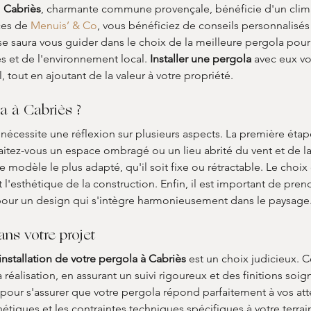
 
Cabriès
, charmante commune provençale, bénéficie d'un clima
ces de 
Menuis’ & Co
, vous bénéficiez de conseils personnalisés 
rise saura vous guider dans le choix de la meilleure pergola pour
 et de l'environnement local. 
Installer une pergola
 avec eux vo
, tout en ajoutant de la valeur à votre propriété.
a à Cabriès ?
 nécessite une réflexion sur plusieurs aspects. La première étape
aitez-vous un espace ombragé ou un lieu abrité du vent et de la
modèle le plus adapté, qu'il soit fixe ou rétractable. Le choix
et l'esthétique de la construction. Enfin, il est important de pre
r pour un design qui s'intègre harmonieusement dans le paysage.
ns votre projet
'installation de votre pergola à Cabriès
 est un choix judicieux. C
éalisation, en assurant un suivi rigoureux et des finitions soig
pour s'assurer que votre pergola répond parfaitement à vos att
tiques et les contraintes techniques spécifiques à votre terrain. 