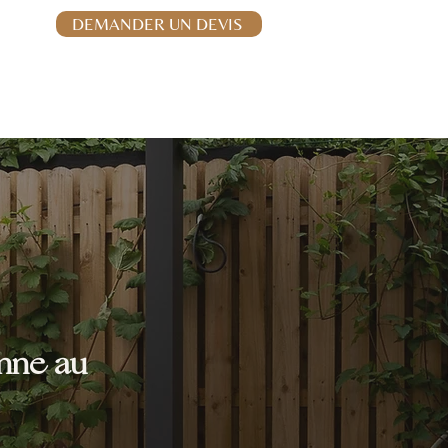
06.32.76.63.32
DEMANDER UN DEVIS
Stores & moustiquaires
Vérandas
Contact
nne au