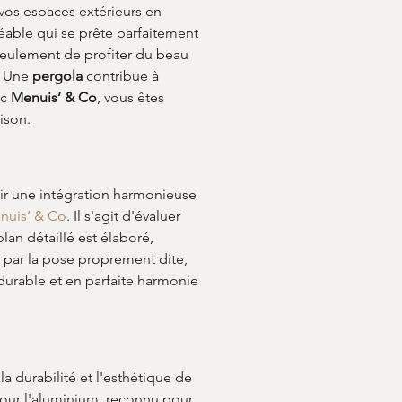
vos espaces extérieurs en 
éable qui se prête parfaitement 
seulement de profiter du beau 
. Une 
pergola
 contribue à 
c 
Menuis’ & Co
, vous êtes 
ison.
tir une intégration harmonieuse 
nuis’ & Co
. Il s'agit d'évaluer 
lan détaillé est élaboré, 
i par la pose proprement dite, 
 durable et en parfaite harmonie 
la durabilité et l'esthétique de 
 pour l'aluminium, reconnu pour 