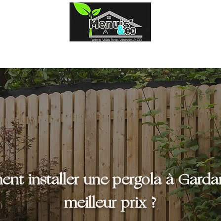
Fenêtres
Volets
Portes
Portail & clôtures
t installer une pergola à Garda
meilleur prix ?