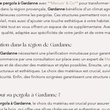
 de pergola à Gardanne
 avec 
**Menuis’ & Co**
 pour transformer 
 dans la région provençale, 
Gardanne
 bénéficie d'un climat agr
extérieures comme les pergolas. Ces structures permettent non 
eil, mais aussi d'ajouter une touche esthétique à votre habitat
riété tout en vous offrant un espace de vie supplémentaire. Ave
 qualité, adaptée aux spécificités de votre jardin et de votre ma
lation dans la région de Gardanne
à Gardanne
 nécessitent une planification minutieuse pour garan
 commence par une consultation sur place avec un expert de 
Me
es et de discuter des matériaux et styles possibles. Ensuite, un p
cturaux et esthétiques. Le choix des matériaux est crucial, suiv
curité. Enfin, des finitions soignées garantissent une structure
pour sa pergola à Gardanne ?
pergola à Gardanne
, le choix du matériau est crucial pour assurer 
ur le bois, qui offre une allure chaleureuse et authentique, ou