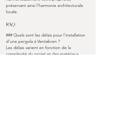
préservant ainsi l'harmonie architecturale 
locale.
FAQ
### Quels sont les délais pour l'installation 
d'une pergola à Ventabren ?
Les délais varient en fonction de la 
complexité du projet et des matériaux 
choisis. 
Menuis' & Co
 s'engage à livrer 
chaque projet dans un délai raisonnable, 
tout en garantissant une qualité 
exceptionnelle.
### Peut-on installer une pergola en toute 
saison à Ventabren ?
Oui, grâce au climat clément de 
Ventabren
, 
l'installation d'une pergola peut être 
réalisée presque toute l'année. 
Cependant, il est souvent préférable 
d'éviter les périodes de pluie pour une 
installation optimale.